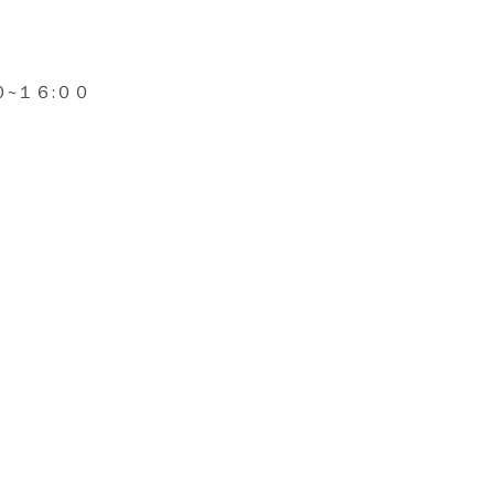
~１６:００