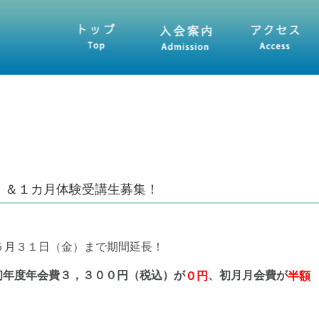
入会案内
アクセス
プログラム
求
！＆１カ月体験受講生募集！
５月３１日（金）まで期間延長！
初年度年会費３，３００円（税込）が
、初月月会費が
０円
半額