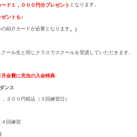
となります。
カード１，０００円分プレゼント
ゼントも♪
ルの紹介カードが必要となります
。）
。
スクール生と同じクラスでスクールを受講していただきます。
月月会費に充当の入会特典
ダンス
３，３００円税込（３回練習日）
月４回練習
）