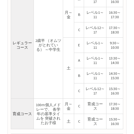
17
16:30
月～
レベル1～
16:30～
B
金
11
17:30
レベル12～
17:30～
C
17
18:30
2歳半 （オムツ
レギュラー
レベル1～
9:30～
がとれてい
E
コース
11
10:30
る） ～中学生
レベル1～
13:30～
A
11
14:30
土
レベル1～
14:30～
B
11
15:30
レベル12～
15:30～
C
17
16:30
月～
育成コー
17:30～
100ｍ個人メド
C
金
ス
18:30
レーで、 各学
育成コース
年の基準タイ
ムを 突破され
育成コー
15:30～
土
C
たお子様
ス
16:30