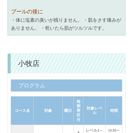
プールの後に
・体に塩素の臭いが残りません。 ・肌をさす痛みが
ありません。 ・乾いたら肌がツルツルです。
小牧店
プログラム
時
間
対象レベ
コース名
対象
曜日
帯
時間
ル
区
分
レベル1～
15:30～
A