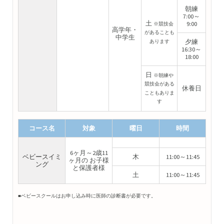
朝練
7:00～
土
9:00
※競技会
高学年・
があることも
中学生
夕練
あります
16:30～
18:00
日
※朝練や
競技会がある
休養日
こともありま
す
コース名
対象
曜日
時間
6ヶ月～2歳11
ベビースイミ
木
11:00～11:45
ヶ月の お子様
ング
と保護者様
土
11:00～11:45
■ベビースクールはお申し込み時に医師の診断書が必要です。