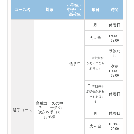
小学生・
コース名
対象
中学生・
曜日
時間
高校生
月
休養日
17:30～
火～金
19:00
朝練な
し
土
※競技会
があることも
低学年
夕練
あります
16:30～
18:00
日
※朝練や
競技会がある
休養日
こともありま
す
育成コースの中
で、 コーチの
選手コース
認定を受けた
月
休養日
お子様
18:30～
火～金
20:00